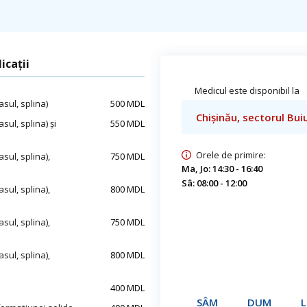
icații
Medicul este disponibil la
sul, splina)
500 MDL
Chișinău, sectorul Buiu
sul, splina) și
550 MDL
Orele de primire:
sul, splina),
750 MDL
Ma, Jo: 14:30 - 16:40
Sâ: 08:00 - 12:00
sul, splina),
800 MDL
sul, splina),
750 MDL
sul, splina),
800 MDL
400 MDL
SÂM
DUM