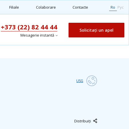
Filiale
Colaborare
Contacte
Ro
Рус
+373 (22) 82 44 44
Solicitați un apel
Mesagerie instantă
USG
Distribuiți