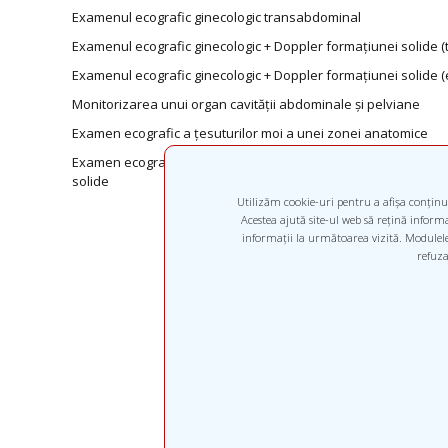
Examenul ecografic ginecologic transabdominal
Examenul ecografic ginecologic + Doppler formațiunei solide 
Examenul ecografic ginecologic + Doppler formațiunei solide 
Monitorizarea unui organ cavității abdominale și pelviane
Examen ecografic a țesuturilor moi a unei zonei anatomice
Examen ecografic a țesuturilor moi a unei zonei anatomice + 
solide
Utilizăm cookie-uri pentru a afișa conținut
Acestea ajută site-ul web să rețină informaț
informații la următoarea vizită. Modulele 
refuza