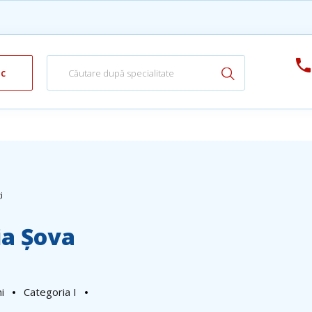
ic
i
ia Șova
i
Categoria I