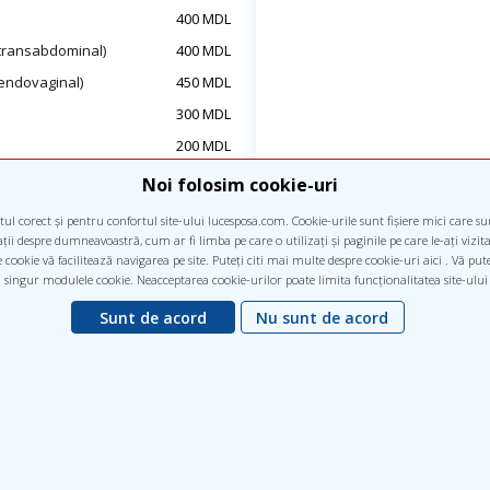
400 MDL
(transabdominal)
400 MDL
(endovaginal)
450 MDL
300 MDL
200 MDL
Doppler formațiunei
300 MDL
Noi folosim cookie-uri
ul corect și pentru confortul site-ului lucesposa.com. Cookie-urile sunt fișiere mici care s
ii despre dumneavoastră, cum ar fi limba pe care o utilizați și paginile pe care le-ați vizitat 
cookie vă facilitează navigarea pe site. Puteți citi mai multe despre cookie-uri aici . Vă pu
 singur modulele cookie. Neacceptarea cookie-urilor poate limita funcționalitatea site-ului
Sunt de acord
Nu sunt de acord