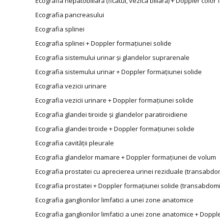
Ecografia hepatobiliară (ficatul, vezica biliară) + Doppler color
Ecografia pancreasului
Ecografia splinei
Ecografia splinei + Doppler formațiunei solide
Ecografia sistemului urinar și glandelor suprarenale
Ecografia sistemului urinar + Doppler formațiunei solide
Ecografia vezicii urinare
Ecografia vezicii urinare + Doppler formațiunei solide
Ecografia glandei tiroide și glandelor paratiroidiene
Ecografia glandei tiroide + Doppler formațiunei solide
Ecografia cavității pleurale
Ecografia glandelor mamare + Doppler formațiunei de volum
Ecografia prostatei cu aprecierea urinei reziduale (transabdo
Ecografia prostatei + Doppler formațiunei solide (transabdomi
Ecografia ganglionilor limfatici a unei zone anatomice
Ecografia ganglionilor limfatici a unei zone anatomice + Doppl