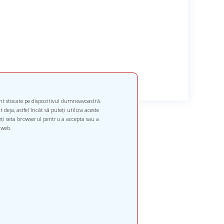
unt stocate pe dispozitivul dumneavoastră.
deja, astfel încât să puteți utiliza aceste
teți seta browserul pentru a accepta sau a
 web.