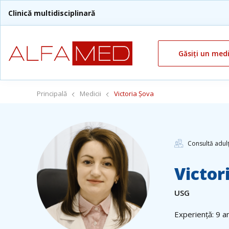
Clinică multidisciplinară
Găsiți un med
Principală
Medicii
Victoria Șova
Consultă adulț
Victor
USG
Experiență: 9 an