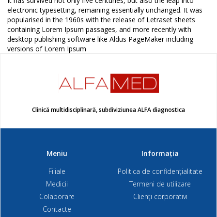
It has survived not only five centuries, but also the leap into
electronic typesetting, remaining essentially unchanged. It was
popularised in the 1960s with the release of Letraset sheets
containing Lorem Ipsum passages, and more recently with
desktop publishing software like Aldus PageMaker including
versions of Lorem Ipsum
Clinică multidisciplinară, subdiviziunea ALFA diagnostica
Meniu
Informația
Filiale
Politica de confidențialitate
Medicii
Termeni de utilizare
Colaborare
Clienți corporativi
Contacte