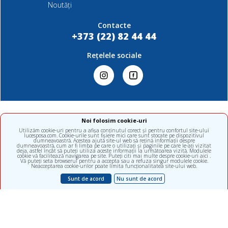
Noutăți
Contacte
+373 (22) 82 44 44
Rețelele sociale
Noi folosim cookie-uri
Orice comentarii privind calitatea serviciilor noaste opinie critică,
Utilizăm cookie-uri pentru a afișa conținutul corect și pentru confortul site-ului
comentariu, sugestie, recunoștință sunt de mare valoare pentru noi.
lucesposa.com. Cookie-urile sunt fișiere mici care sunt stocate pe dispozitivul
dumneavoastră. Acestea ajută site-ul web să rețină informații despre
Vă mulțumim că ați ales ALFAMED.
dumneavoastră, cum ar fi limba pe care o utilizați și paginile pe care le-ați vizitat
deja, astfel încât să puteți utiliza aceste informații la următoarea vizită. Modulele
cookie vă facilitează navigarea pe site. Puteți citi mai multe despre cookie-uri aici .
Vă puteți seta browserul pentru a accepta sau a refuza singur modulele cookie.
Neacceptarea cookie-urilor poate limita funcționalitatea site-ului web.
Scrieți-ne un mesaj
Sunt de acord
Nu sunt de acord
ALFA diagnostica SRL. Toate drepturile sunt rezervate.
Studio WebMaster, 2022
develop by