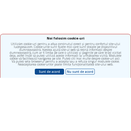
Noi folosim cookie-uri
Utilizăm cookie-uri pentru a afișa conținutul corect și pentru confortul site-ului
lucesposa.com. Cookie-urile sunt fișiere mici care sunt stocate pe dispozitivul
dumneavoastră. Acestea ajută site-ul web să rețină informații despre
dumneavoastră, cum ar fi limba pe care o utilizați și paginile pe care le-ați vizitat
deja, astfel încât să puteți utiliza aceste informații la următoarea vizită. Modulele
cookie vă facilitează navigarea pe site. Puteți citi mai multe despre cookie-uri aici .
Vă puteți seta browserul pentru a accepta sau a refuza singur modulele cookie.
Neacceptarea cookie-urilor poate limita funcționalitatea site-ului web.
Sunt de acord
Nu sunt de acord
Clinică multidisciplinară, subdiviziunea ALFA diagnostica