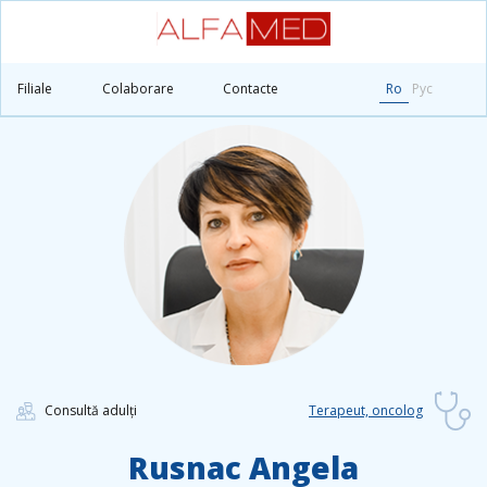
Principală
Medicii
Rusnac Angela
Filiale
Colaborare
Contacte
Ro
Рус
Consultă adulți
Terapeut, oncolog
Rusnac Angela