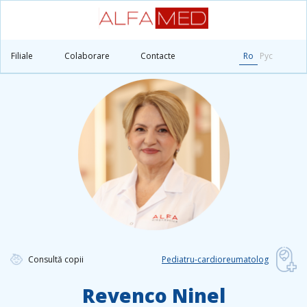
Principală
Medicii
Revenco Ninel
Filiale
Colaborare
Contacte
Ro
Рус
Consultă copii
Pediatru-cardioreumatolog
Revenco Ninel