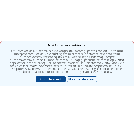
Noi folosim cookie-uri
Utilizăm cookie-uri pentru a afișa conținutul corect și pentru confortul site-ului
lucesposa.com. Cookie-urile sunt fișiere mici care sunt stocate pe dispozitivul
dumneavoastră. Acestea ajută site-ul web să rețină informații despre
dumneavoastră, cum ar fi limba pe care o utilizați și paginile pe care le-ați vizitat
deja, astfel încât să puteți utiliza aceste informații la următoarea vizită. Modulele
cookie vă facilitează navigarea pe site. Puteți citi mai multe despre cookie-uri aici .
Vă puteți seta browserul pentru a accepta sau a refuza singur modulele cookie.
Neacceptarea cookie-urilor poate limita funcționalitatea site-ului web.
Sunt de acord
Nu sunt de acord
Clinică multidisciplinară, subdiviziunea ALFA diagnostica