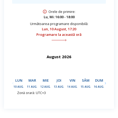
Orele de primire:
Lu, Mi: 16:00 - 18:00
Următoarea programare disponibilă:
Lun, 10 August, 17:20
Programare la această oră
August 2026
LUN
MAR
MIE
JOI
VIN
SÂM
DUM
LUN
10 AUG.
11 AUG.
12 AUG.
13 AUG.
14 AUG.
15 AUG.
16 AUG.
17 AUG.
Zonă orară: UTC+3