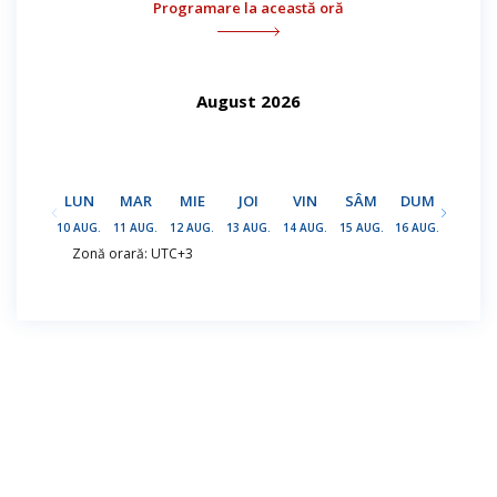
Programare la această oră
August 2026
LUN
MAR
MIE
JOI
VIN
SÂM
DUM
LUN
10 AUG.
11 AUG.
12 AUG.
13 AUG.
14 AUG.
15 AUG.
16 AUG.
17 AUG.
Zonă orară: UTC+3