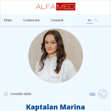
Principală
Medicii
Kaptalan Marina
Filiale
Colaborare
Contacte
Ro
Рус
Consultă adulți
USG
Kaptalan Marina