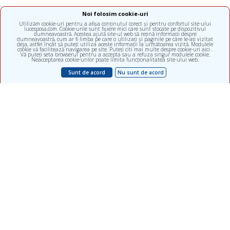
Noi folosim cookie-uri
Utilizăm cookie-uri pentru a afișa conținutul corect și pentru confortul site-ului
lucesposa.com. Cookie-urile sunt fișiere mici care sunt stocate pe dispozitivul
dumneavoastră. Acestea ajută site-ul web să rețină informații despre
dumneavoastră, cum ar fi limba pe care o utilizați și paginile pe care le-ați vizitat
deja, astfel încât să puteți utiliza aceste informații la următoarea vizită. Modulele
cookie vă facilitează navigarea pe site. Puteți citi mai multe despre cookie-uri aici .
Vă puteți seta browserul pentru a accepta sau a refuza singur modulele cookie.
Neacceptarea cookie-urilor poate limita funcționalitatea site-ului web.
Sunt de acord
Nu sunt de acord
Clinică multidisciplinară, subdiviziunea ALFA diagnostica
Meniu
Informația
Filiale
Politica de confidențialitate
Medicii
Termeni de utilizare