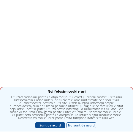
Noi folosim cookie-uri
Utilizăm cookie-uri pentru a afișa conținutul corect și pentru confortul site-ului
lucesposa.com. Cookie-urile sunt fișiere mici care sunt stocate pe dispozitivul
dumneavoastră. Acestea ajută site-ul web să rețină informații despre
dumneavoastră, cum ar fi limba pe care o utilizați și paginile pe care le-ați vizitat
deja, astfel încât să puteți utiliza aceste informații la următoarea vizită. Modulele
cookie vă facilitează navigarea pe site. Puteți citi mai multe despre cookie-uri aici .
Vă puteți seta browserul pentru a accepta sau a refuza singur modulele cookie.
Neacceptarea cookie-urilor poate limita funcționalitatea site-ului web.
Sunt de acord
Nu sunt de acord