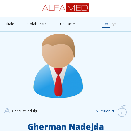
Principală
Medicii
Gherman Nadejda
Filiale
Colaborare
Contacte
Ro
Рус
Consultă adulți
Nutriționist
Gherman Nadejda