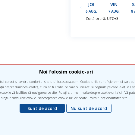
JOI
VIN
6 AUG.
7 AUG.
8 
Zonă orară: UTC+3
Noi folosim cookie-uri
ul corect și pentru confortul site-ului lucesposa.com. Cookie-urile sunt fișiere mici care s
ii despre dumneavoastră, cum ar fi limba pe care o utilizați și paginile pe care le-ați vizitat 
cookie vă facilitează navigarea pe site. Puteți citi mai multe despre cookie-uri aici . Vă pu
 singur modulele cookie. Neacceptarea cookie-urilor poate limita funcționalitatea site-ului
Sunt de acord
Nu sunt de acord