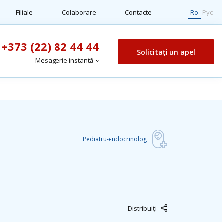
Filiale
Colaborare
Contacte
Ro
Рус
+373 (22) 82 44 44
Solicitați un apel
Mesagerie instantă
Pediatru-endocrinolog
Distribuiți