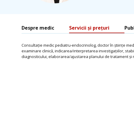
Despre medic
Servicii și prețuri
Publ
Consultație medic pediatru-endocrinolog, doctor în științe me
examinare clinică, indicarea/interpretarea investigațiilor, stab
diagnosticului, elaborarea/ajustarea planului de tratament și 