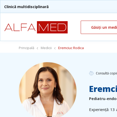
Clinică multidisciplinară
Găsiți un med
Principală
Medicii
Eremciuc Rodica
Consultă copii
Eremci
Pediatru-endo
Experiență: 13 