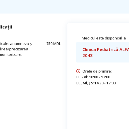
icații
Medicul este disponibil la
dicale: anamneza și
750 MDL
ilirea/precizarea
Clinica Pediatrică ALF
monitorizare.
2043
Orele de primire:
Lu - Vi: 10:00 - 12:00
Lu, Mi, Jo: 14:30 - 17:00