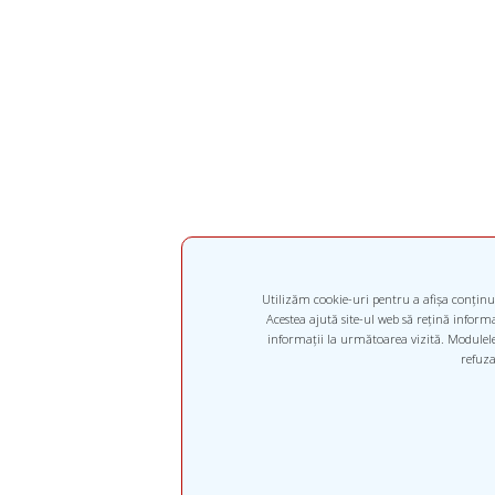
Utilizăm cookie-uri pentru a afișa conținut
Acestea ajută site-ul web să rețină informaț
informații la următoarea vizită. Modulele 
refuza