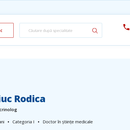
ic
uc Rodica
crinolog
ani
Categoria I
Doctor în științe medicale