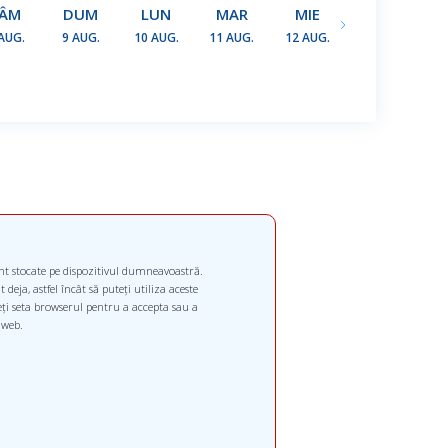
SÂM
DUM
LUN
MAR
MIE
JOI
AUG.
9 AUG.
10 AUG.
11 AUG.
12 AUG.
13 AUG.
1
unt stocate pe dispozitivul dumneavoastră.
deja, astfel încât să puteți utiliza aceste
teți seta browserul pentru a accepta sau a
 web.