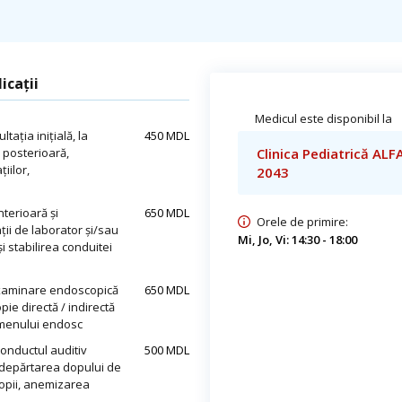
icații
Medicul este disponibil la
ația inițială, la
450 MDL
i posterioară,
Clinica Pediatrică ALF
iilor,
2043
terioară și
650 MDL
Orele de primire:
ții de laborator și/sau
Mi, Jo, Vi: 14:30 - 18:00
i stabilirea conduitei
 examinare endoscopică
650 MDL
opie directă / indirectă
xamenului endosc
conductul auditiv
500 MDL
îndepărtarea dopului de
copii, anemizarea