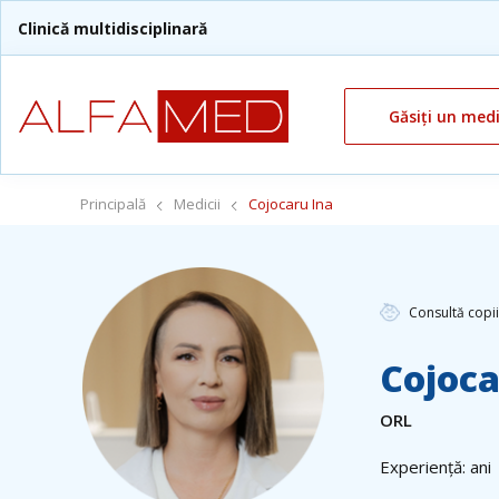
Clinică multidisciplinară
Găsiți un med
Principală
Medicii
Cojocaru Ina
Consultă copii
Cojoca
ORL
Experiență: ani