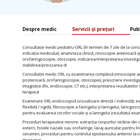
Despre medic
Servicii și prețuri
Publ
Consultație medic pediatru-ORL (în termen de 7 zile de la consult
indicația medicului): anamneza clinică, rinoscopie anterioară ș
orofaringoscopie, otoscopie, indicarea/interpretarea investigaț
stabilirea/precizarea di
Consultație medic ORL cu examinarea complexă (rinoscopie an
posterioară, orofaringoscopie, otoscopie), prescriere investiga
imagistice (Rx, endoscopie, CT etc.), interpretarea rezultatelor ș
terapeut
Examinare ORL endoscopică (vizualizare directă / indirectă):
flexibilă / rigidă, fibroscopie a faringelui și laringelui, laringosc
pentru evaluarea corzilor vocale și a laringelui (rezultatul e
Proceduri terapeutice minore: extracția corpurilor străine din 
extern, fosele nazale sau orofaringe, lavaj auricular pentru 
cerumen, proceduri pentru controlul epistaxisului anterior la 
mucoasei