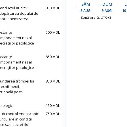
SÂM
DUM
conductul auditiv
850 MDL
8 AUG.
9 AUG.
10
îndepărtarea dopului de
Zonă orară: UTC+3
copii, anemizarea
bstanțe
500 MDL
 tamponament nazal
ecrețiilor patologice
bstanțe
850 MDL
 tamponament nazal
ecrețiilor patologice
sfundarea trompei lui
850 MDL
echii medii,
țională post-
iologic.
150 MDL
 sub control endoscopic
750 MDL
riculare în condiții
nice sau secrețiilo