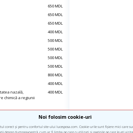
650 MDL
650 MDL
650 MDL
400 MDL
500 MDL
500 MDL
500 MDL
500 MDL
800 MDL
400 MDL
tatea nazală,
400 MDL
e chimică a regiunii
300 MDL
Noi folosim cookie-uri
400 MDL
ul corect și pentru confortul site-ului lucesposa.com. Cookie-urile sunt fișiere mici care s
150 MDL
ii despre dumneavoastră, cum ar fi limba pe care o utilizați și paginile pe care le-ați vizitat 