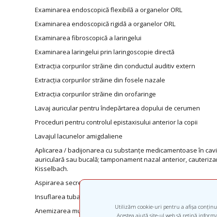
Examinarea endoscopică flexibilă a organelor ORL
Examinarea endoscopică rigidă a organelor ORL
Examinarea fibroscopică a laringelui
Examinarea laringelui prin laringoscopie directă
Extracția corpurilor străine din conductul auditiv extern
Extracția corpurilor străine din fosele nazale
Extracția corpurilor străine din orofaringe
Lavaj auricular pentru îndepărtarea dopului de cerumen
Proceduri pentru controlul epistaxisului anterior la copii
Lavajul lacunelor amigdaliene
Aplicarea / badijonarea cu substanțe medicamentoase în cavi
auriculară sau bucală; tamponament nazal anterior, cauterizar
Kisselbach.
Aspirarea secrețiilor patologice nazale sau auriculare
Insuflarea tubară: desfundarea trompei lui Eustachio
Utilizăm cookie-uri pentru a afișa conținut
Anemizarea mucoasei nazale
Acestea ajută site-ul web să rețină informaț