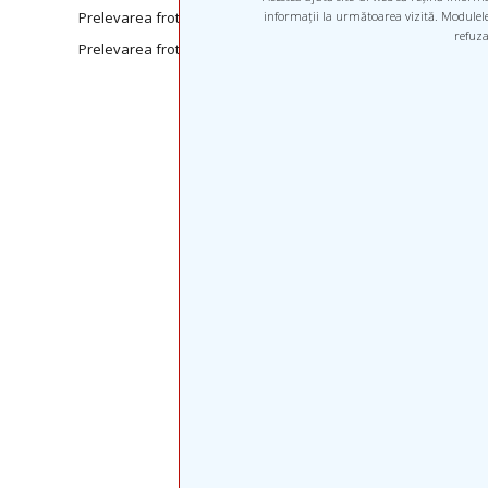
Prelevarea frotiului faringian
informații la următoarea vizită. Modulele 
refuza
Prelevarea frotiului auricular