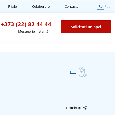
Filiale
Colaborare
Contacte
Ro
Рус
+373 (22) 82 44 44
Solicitați un apel
Mesagerie instantă
ORL
Distribuiți