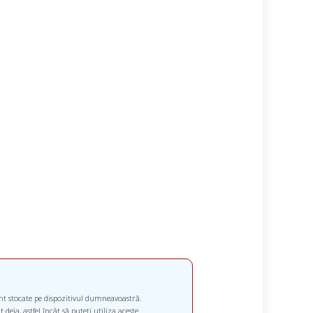
unt stocate pe dispozitivul dumneavoastră.
deja, astfel încât să puteți utiliza aceste