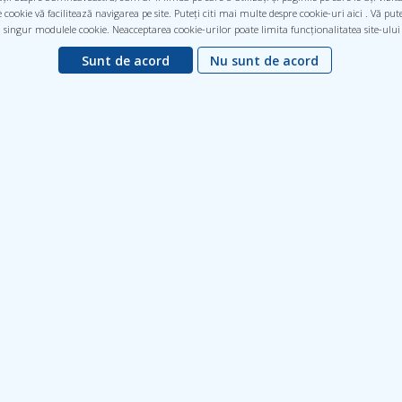
150 MDL
cookie vă facilitează navigarea pe site. Puteți citi mai multe despre cookie-uri aici . Vă pu
 singur modulele cookie. Neacceptarea cookie-urilor poate limita funcționalitatea site-ului
150 MDL
Sunt de acord
Nu sunt de acord