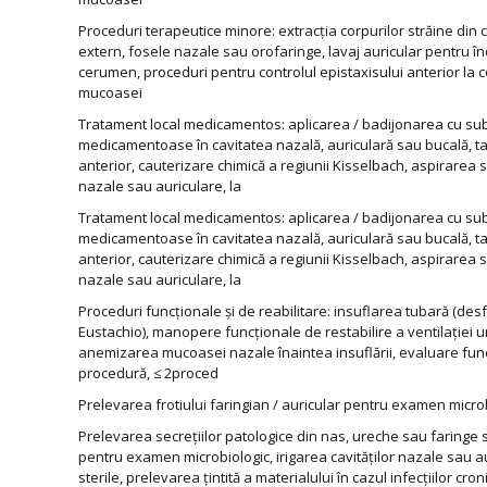
Proceduri terapeutice minore: extracția corpurilor străine din 
extern, fosele nazale sau orofaringe, lavaj auricular pentru 
cerumen, proceduri pentru controlul epistaxisului anterior la 
mucoasei
Tratament local medicamentos: aplicarea / badijonarea cu su
medicamentoase în cavitatea nazală, auriculară sau bucală,
anterior, cauterizare chimică a regiunii Kisselbach, aspirarea s
nazale sau auriculare, la
Tratament local medicamentos: aplicarea / badijonarea cu su
medicamentoase în cavitatea nazală, auriculară sau bucală,
anterior, cauterizare chimică a regiunii Kisselbach, aspirarea s
nazale sau auriculare, la
Proceduri funcționale și de reabilitare: insuflarea tubară (de
Eustachio), manopere funcționale de restabilire a ventilației ur
anemizarea mucoasei nazale înaintea insuflării, evaluare func
procedură, ≤ 2proced
Prelevarea frotiului faringian / auricular pentru examen microb
Prelevarea secrețiilor patologice din nas, ureche sau faringe
pentru examen microbiologic, irigarea cavităților nazale sau au
sterile, prelevarea țintită a materialului în cazul infecțiilor cro