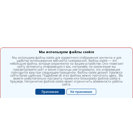
Мы используем файлы cookie
Мы используем файлы cookie для корректного отображения контента и для
удобства использования веб-сайта lucesposa.com. Файлы cookie — это
небольшие файлы, которые сохраняются на вашем устройстве. Они помогают
сайту запомнить информацию о вас, например, на каком языке вы
просматриваете сайт и какие страницы уже открывали, эта информация
пригодится вам при следующем посещении. Файлы cookie делают просмотр
сайта более удобным. Подробнее об этих файлах можно прочитать здесь . Вы
можете самостоятельно настроить прием или блокировку файлов cookie в
браузере. Непринятие файлов cookie может ограничить возможности работы
сайта.
Принимаю
Не принимаю
Многопрофильная клиника, подразделение ALFA diagnostica