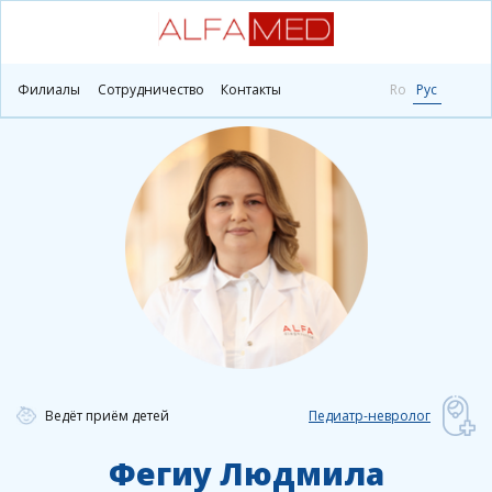
Главная
Врачи
Фегиу Людмила
Филиалы
Сотрудничество
Контакты
Ro
Рус
Ведёт приём детей
Педиатр-невролог
Фегиу Людмила